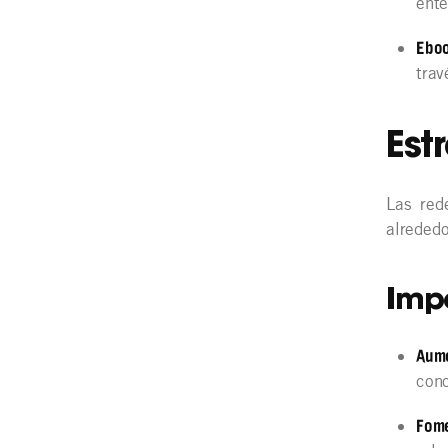
ente
Ebo
trav
Est
Las red
alrededo
Impo
Aume
conc
Fome