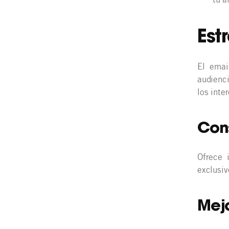
Est
El emai
audienc
los inte
Cons
Ofrece 
exclusiv
Mej