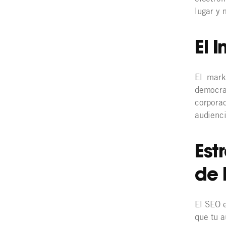
lugar y 
El 
El mark
democra
corpora
audienci
Est
de 
El SEO e
que tu a