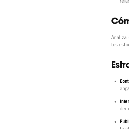
rela
Cóm
Analiza 
tus esfu
Estr
Cont
eng
Inte
demo
Publ
tu a