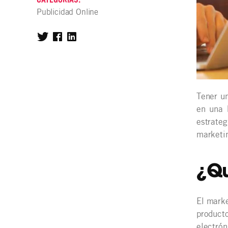
Publicidad Online
Tener un
en una 
estrate
marketin
¿Qu
El marke
product
electrón