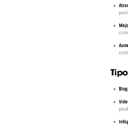
Atra
posi
Mej
come
Aume
cont
Tip
Blo
Vid
prod
Info