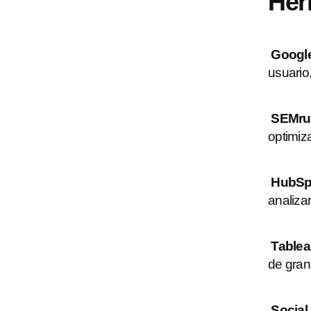
Her
Google
usuario,
SEMru
optimiz
HubSp
analiza
Tablea
de gran
Social