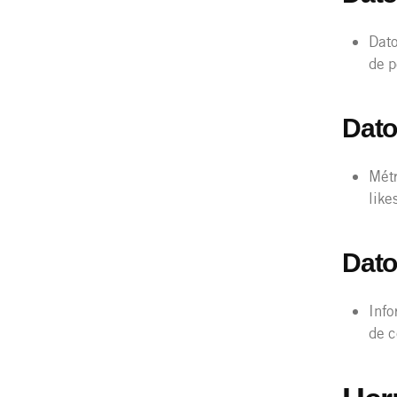
Dato
de 
Dato
Métr
like
Dato
Info
de c