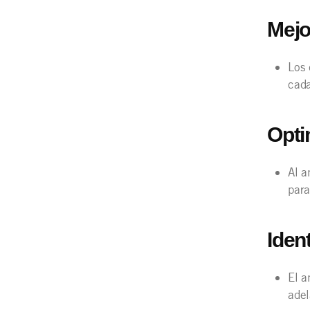
Mejo
Los 
cada
Opti
Al a
para
Iden
El a
adel