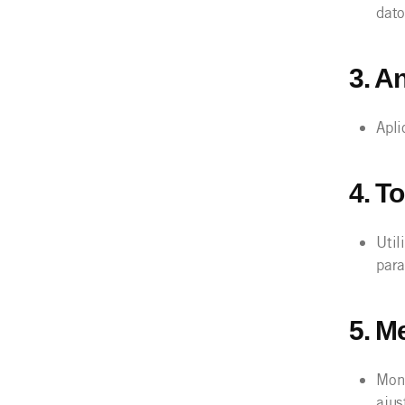
dato
3. A
Apli
4. T
Util
para
5. M
Moni
ajus