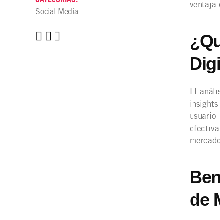
ventaja 
Social Media
¿Qu
Digi
El análi
insight
usuario
efectiv
mercado
Ben
de 