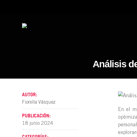
Análisis d
AUTOR:
Fiorella Vásquez
En el m
PUBLICACIÓN:
optimiz
18 junio 2024
personal
explora
CATEGORÍAS: