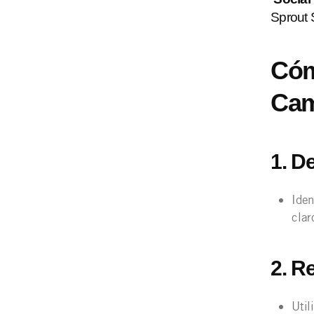
Sprout 
Cóm
Cam
1. D
Iden
clar
2. R
Util