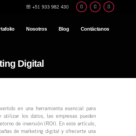
+51 933 982 430
tafolio
Nosotros
Blog
Contáctanos
ing Digital
nvertido en una herramienta esencial para
 utilizar los datos, las empresas pueden
etorno de inversión (ROI). En este artículo,
añas de marketing digital y ofrecerte una