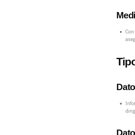
Medi
Con 
aseg
Tip
Dato
Info
diri
Dato